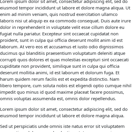
Lorem ipsum dolor sit amet, consectetur adipiscing elit, sed do
eiusmod tempor incididunt ut labore et dolore magna aliqua. Ut
enim ad minim veniam, quis nostrud exercitation ullamco
laboris nisi ut aliquip ex ea commodo consequat. Duis aute irure
dolor in reprehenderit in voluptate velit esse cillum dolore eu
fugiat nulla pariatur. Excepteur sint occaecat cupidatat non
proident, sunt in culpa qui officia deserunt mollit anim id est
laborum. At vero eos et accusamus et iusto odio dignissimos
ducimus qui blanditiis praesentium voluptatum deleniti atque
corrupti quos dolores et quas molestias excepturi sint occaecati
cupiditate non provident, similique sunt in culpa qui officia
deserunt mollitia animi, id est laborum et dolorum fuga. Et
harum quidem rerum facilis est et expedita distinctio. Nam
libero tempore, cum soluta nobis est eligendi optio cumque nihil
impedit quo minus id quod maxime placeat facere possimus,
omnis voluptas assumenda est, omnis dolor repellendus.
Lorem ipsum dolor sit amet, consectetur adipiscing elit, sed do
eiusmod tempor incididunt ut labore et dolore magna aliqua.
Sed ut perspiciatis unde omnis iste natus error sit voluptatem